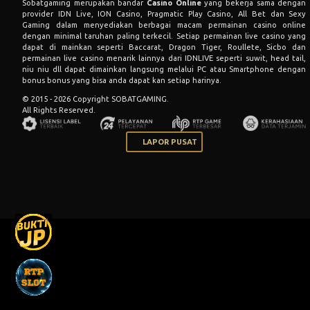
Sobatgaming merupakan bandar
Casino Online
yang bekerja sama dengan
provider IDN Live, ION Casino, Pragmatic Play Casino, All Bet dan Sexy
Gaming dalam menyediakan berbagai macam permainan casino online
dengan minimal taruhan paling terkecil. Setiap permainan live casino yang
dapat di mainkan seperti Baccarat, Dragon Tiger, Roullete, Sicbo dan
permainan live casino menarik lainnya dari IDNLIVE seperti suwit, head tail,
niu niu dll dapat dimainkan langsung melalui PC atau Smartphone dengan
bonus bonus yang bisa anda dapat kan setiap harinya.
© 2015 - 2026 Copyright SOBATGAMING.
All Rights Reserved.
LAPOR PUSAT