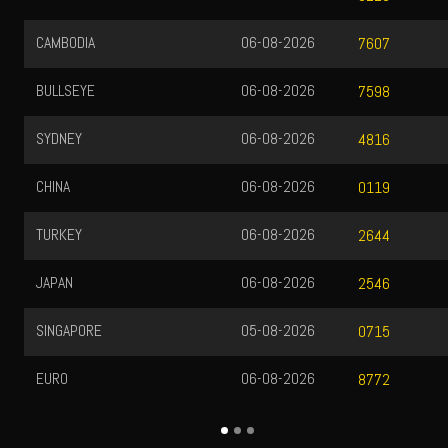
CAMBODIA
06-08-2026
7607
BULLSEYE
06-08-2026
7598
SYDNEY
06-08-2026
4816
CHINA
06-08-2026
0119
TURKEY
06-08-2026
2644
JAPAN
06-08-2026
2546
SINGAPORE
05-08-2026
0715
EURO
06-08-2026
8772