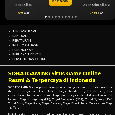
OW
BET NOW
Union Saint-Gilloise
Lyon
-0.75
1.00
1
0.86
TENTANG KAMI
BANTUAN
PERATURAN
INFORMASI BANK
HUBUNGI KAMI
KEBIJAKAN PRIVASI
PERSETUJUAN COOKIES
SOBATGAMING Situs Game Online
Resmi & Terpercaya di Indonesia
SOBATGAMING
merupakan situs permainan game online berlicensi resmi
dan terpercaya se Asia. Hadir sebagai bandar togel terbesar , kami
menyediakan bermacam pasaran togel populer yang dapat dimainkan seperti
Pasaran Togel Hongkong (HK), Togel Singapore (SGP), Togel Sydney (SDY),
Togel Euro, Togel Italia, Togel German, Togel Brazil, Togel Turkey dan Togel
Trafford.
Untuk setiap pasaran togel online tersedia dapat dimainkan dengan