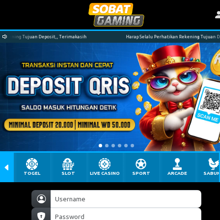
ening Tujuan Deposit,, Terimakasih
Harap Selalu Perhatikan Rekening Tujuan Deposi
TOGEL
SLOT
LIVE CASINO
SPORT
ARCADE
SABU