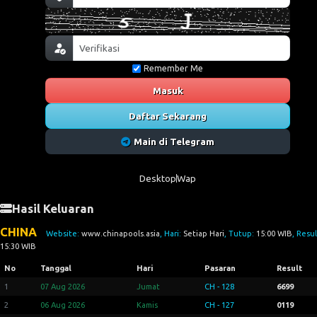
Remember Me
Masuk
Daftar Sekarang
Main di Telegram
Desktop
Wap
Hasil Keluaran
CHINA
Website:
www.chinapools.asia
, Hari:
Setiap Hari
, Tutup:
15:00 WIB
, Resul
15:30 WIB
No
Tanggal
Hari
Pasaran
Result
1
07 Aug 2026
Jumat
CH - 128
6699
2
06 Aug 2026
Kamis
CH - 127
0119