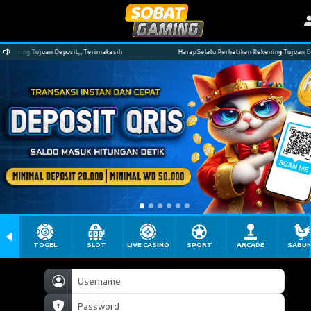
ening Tujuan Deposit,, Terimakasih
Harap Selalu Perhatikan Rekening Tujuan Deposi
TOGEL
SLOT
LIVE CASINO
SPORT
ARCADE
SABU