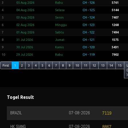
3
05 Aug 2026
Rabu
CH - 126
5761
4
04 Aug 2026
Selasa
CH - 125
5144
5
03 Aug 2026
Senin
CH - 124
7407
6
02 Aug 2026
Minggu
CH - 123
1268
7
01 Aug 2026
Sabtu
CH - 122
7494
8
31 Jul 2026
Jumat
CH - 121
1575
9
30 Jul 2026
Kamis
CH - 120
5431
10
29 Jul 2026
Rabu
CH - 119
7902
First
1
2
3
4
5
6
7
8
9
10
11
12
13
14
15
(
)
Togel Result
BRAZIL
07-08-2026
7119
HK SIANG
07-08-2026
8867