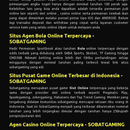
pemasangan angka togel hanya dengan minimal taruhan 100 perak saja.
Kelebihan lain yang bisa anda dapatkan adalah tersedia permainan judi
online lain seperti slot online , casino online serta permainan tembak ikan
yang dapat dimainkan melalui ponsel pintar tipe IOS dan ANDROID. Belum
lagi transaksi deposit dan withdraw yang cepat serta layanan customer
service kami yang selalu online 24jam untuk melayani anda.
Situs Agen Bola Online Terpercaya -
SOBATGAMING
Hadir Permainan Sportbook atau taruhan
Bola
online terpercaya dengan
odds terbaik yang didukung oleh SABA Sports, Sbobet, TF Gaming hingga
CMD368. Nikmati betting online lebih dari 10ribu pertandingan setiap
minggunya dengan minimal taruhan paling terkecil lewat link situs
sobatgaming yang asli.
Situs Pusat Game Online Terbesar di Indonesia -
SOBATGAMING
Sobatgaming merupakan pusat game
Slot Online
terpercaya yang bekerja
sama dengan provider slot online terbaik seperti Pragmatic Play,
Spadegaming, Jokergaming, Habanero dan Top Trend Gaming. Member yang
tergabung didalam komunitas sobatgaming mencapai ratusan ribu orang di
Indonesia. Saat ini SobatGaming menjadi yang terbesar dikarenakan nominal
taruhan yang lebih terjangkau dimulai dengan taruhan hanya 250rupiah
perspin/putaran slot.
Agen Casino Online Terpercaya - SOBATGAMING