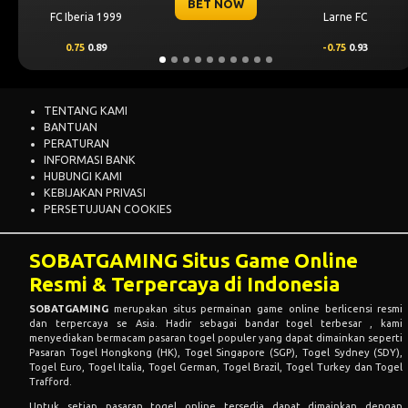
ET NOW
BE
Larne FC
Sevilla
-0.75
0.93
0.25
0.95
TENTANG KAMI
BANTUAN
PERATURAN
INFORMASI BANK
HUBUNGI KAMI
KEBIJAKAN PRIVASI
PERSETUJUAN COOKIES
SOBATGAMING Situs Game Online
Resmi & Terpercaya di Indonesia
SOBATGAMING
merupakan situs permainan game online berlicensi resmi
dan terpercaya se Asia. Hadir sebagai bandar togel terbesar , kami
menyediakan bermacam pasaran togel populer yang dapat dimainkan seperti
Pasaran Togel Hongkong (HK), Togel Singapore (SGP), Togel Sydney (SDY),
Togel Euro, Togel Italia, Togel German, Togel Brazil, Togel Turkey dan Togel
Trafford.
Untuk setiap pasaran togel online tersedia dapat dimainkan dengan