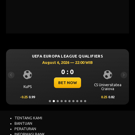
UEFA EUROPA LEAGUE QUALIFIERS
August 6, 2026 — 22:00 WIB
0 : 0
Previous
Next
BET NOW
CS Universitatea
KuPS
Craiova
-0.25
0.99
0.25
0.82
TENTANG KAMI
BANTUAN
PERATURAN
INFORMASI BANK