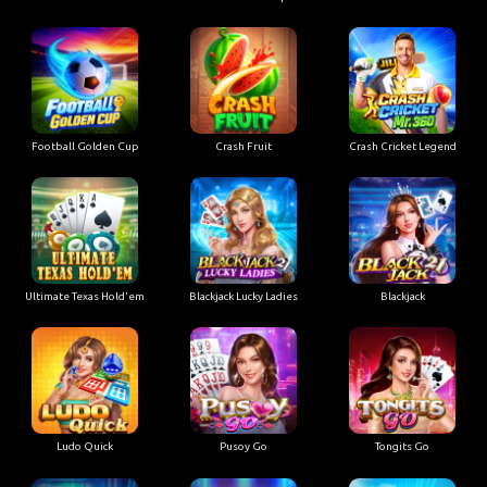
Football Golden Cup
Crash Fruit
Crash Cricket Legend
Ultimate Texas Hold'em
Blackjack Lucky Ladies
Blackjack
Ludo Quick
Pusoy Go
Tongits Go