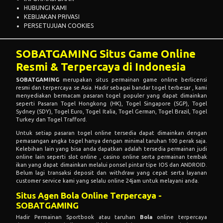
HUBUNGI KAMI
KEBIJAKAN PRIVASI
PERSETUJUAN COOKIES
SOBATGAMING Situs Game Online
Resmi & Terpercaya di Indonesia
SOBATGAMING
merupakan situs permainan game online berlicensi
resmi dan terpercaya se Asia. Hadir sebagai bandar togel terbesar , kami
menyediakan bermacam pasaran togel populer yang dapat dimainkan
seperti Pasaran Togel Hongkong (HK), Togel Singapore (SGP), Togel
Sydney (SDY), Togel Euro, Togel Italia, Togel German, Togel Brazil, Togel
Turkey dan Togel Trafford.
Untuk setiap pasaran togel online tersedia dapat dimainkan dengan
pemasangan angka togel hanya dengan minimal taruhan 100 perak saja.
Kelebihan lain yang bisa anda dapatkan adalah tersedia permainan judi
online lain seperti slot online , casino online serta permainan tembak
ikan yang dapat dimainkan melalui ponsel pintar tipe IOS dan ANDROID.
Belum lagi transaksi deposit dan withdraw yang cepat serta layanan
customer service kami yang selalu online 24jam untuk melayani anda.
Situs Agen Bola Online Terpercaya -
SOBATGAMING
Hadir Permainan Sportbook atau taruhan
Bola
online terpercaya