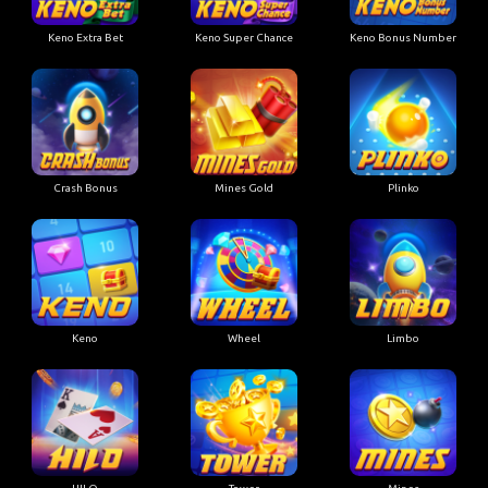
Keno Extra Bet
Keno Super Chance
Keno Bonus Number
Crash Bonus
Mines Gold
Plinko
Keno
Wheel
Limbo