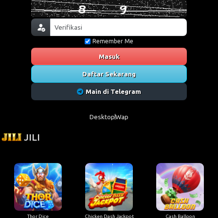
Remember Me
Masuk
Daftar Sekarang
Main di Telegram
Desktop
Wap
JILI
Thor Dice
Chicken Dash Jackpot
Cash Balloon