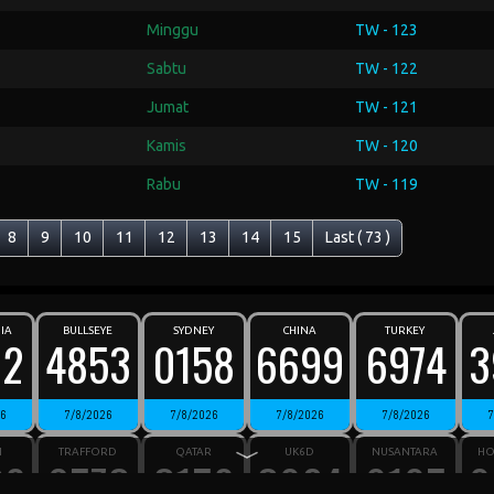
Minggu
TW - 123
Sabtu
TW - 122
Jumat
TW - 121
Kamis
TW - 120
Rabu
TW - 119
8
9
10
11
12
13
14
15
Last ( 73 )
IA
BULLSEYE
SYDNEY
CHINA
TURKEY
72
4853
0158
6699
6974
3
26
7/8/2026
7/8/2026
7/8/2026
7/8/2026
7
N
TRAFFORD
QATAR
UK6D
NUSANTARA
H
38
0573
3158
3924
9195
9