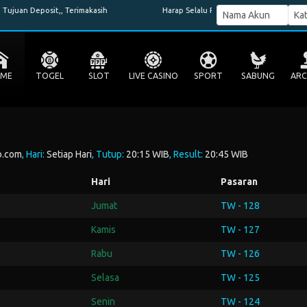
uan Deposit,, Terimakasih
Harap Selalu Perhatikan Rekening Tujuan De
ME
TOGEL
SLOT
LIVE CASINO
SPORT
SABUNG
ARC
o.com
, Hari:
Setiap Hari
, Tutup:
20:15 WIB
, Result:
20:45 WIB
Hari
Pasaran
Jumat
TW - 128
Kamis
TW - 127
Rabu
TW - 126
Selasa
TW - 125
Senin
TW - 124