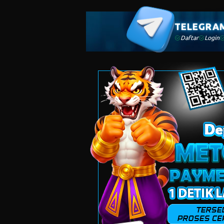
TELEGRA
Daftar
Login