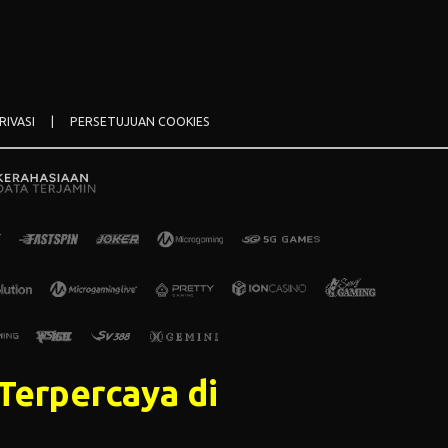
RIVASI
|
PERSETUJUAN COOKIES
erpercaya di