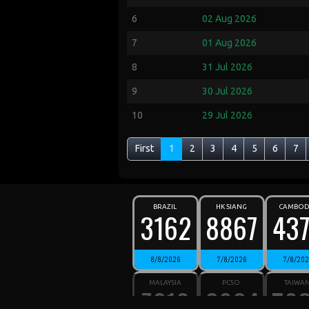
6
02 Aug 2026
7
01 Aug 2026
8
31 Jul 2026
9
30 Jul 2026
10
29 Jul 2026
First
1
2
3
4
5
6
7
BRAZIL
HK SIANG
CAMBOD
3162
8867
43
8/8/2026
7/8/2026
7/8/20
MALAYSIA
PCSO
TAIWA
7218
6964
58