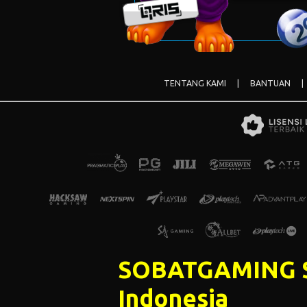
TENTANG KAMI
|
BANTUAN
|
SOBATGAMING Si