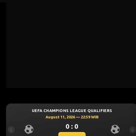
GUE QUALIFIERS
UEFA CHAMPIONS LEAGU
— 22:59 WIB
August 11, 2026 — 
0 : 0
Previous
Ne