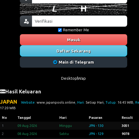
Remember Me
Masuk
Daftar Sekarang
Main di Telegram
Desktop
Wap
Hasil Keluaran
JAPAN
Website:
www.japanpools.online
, Hari:
Setiap Hari
, Tutup:
16:45 WIB
, R
17:20 WIB
No
Tanggal
Hari
Pasaran
Result
1
09 Aug 2026
Minggu
JPN - 130
3051
2
08 Aug 2026
Sabtu
JPN - 129
9078