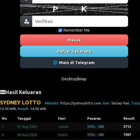
Remember Me
Masuk
Daftar Sekarang
Main di Telegram
Desktop
Wap
Hasil Keluaran
SYDNEY LOTTO
Website:
https://sydneylotto.com
, Hari:
Setiap Hari
, Tutu
13:30 WIB
, Result:
14:00 WIB
No
Tanggal
Hari
Pasaran
Result
1
07 Aug 2026
Jumat
SYDL - 683
3712
2
06 Aug 2026
Kamis
SYDL - 682
7097