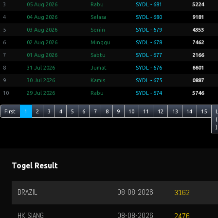
3
05 Aug 2026
Rabu
SYDL - 681
5224
4
04 Aug 2026
Selasa
SYDL - 680
9181
5
03 Aug 2026
Senin
SYDL - 679
4353
6
02 Aug 2026
Minggu
SYDL - 678
7462
7
01 Aug 2026
Sabtu
SYDL - 677
2166
8
31 Jul 2026
Jumat
SYDL - 676
6601
9
30 Jul 2026
Kamis
SYDL - 675
0887
10
29 Jul 2026
Rabu
SYDL - 674
5746
First
1
2
3
4
5
6
7
8
9
10
11
12
13
14
15
(
)
Togel Result
BRAZIL
08-08-2026
3162
HK SIANG
08-08-2026
2476