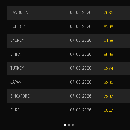
CAMBODIA
08-08-2026
7635
BULLSEYE
08-08-2026
6299
SYDNEY
07-08-2026
0158
CHINA
07-08-2026
6699
TURKEY
07-08-2026
6974
JAPAN
07-08-2026
3965
SINGAPORE
07-08-2026
7907
EURO
07-08-2026
0817